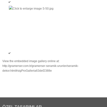
View the embedded image gallery online at:
http://gramerser.com.tr/gramerser-seramik-urunler/seramik-
dekor.html#sigProGalleria63def2388e
ÖZEL TASARIMLAR