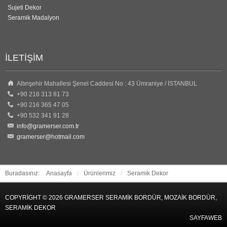
Sujeti Dekor
Seramik Madalyon
İLETIŞIM
Altınşehir Mahallesi Şenel Caddesi No : 43 Ümraniye / İSTANBUL
+90 216 313 81 73
+90 216 365 47 05
+90 532 341 91 28
info@gramerser.com.tr
gramerser@hotmail.com
Buradasınız:
Anasayfa
/
Ürünlerimiz
/
Seramik Dekor
COPYRIGHT © 2026 GRAMERSER SERAMIK BORDÜR, MOZAIK BORDÜR,
SERAMIK DEKOR
SAYFAWEB