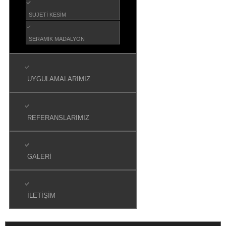
SUJETI KESIM
SERAMIK MADALYON
UYGULAMALARIMIZ
REFERANSLARIMIZ
GALERI
İLETIŞIM