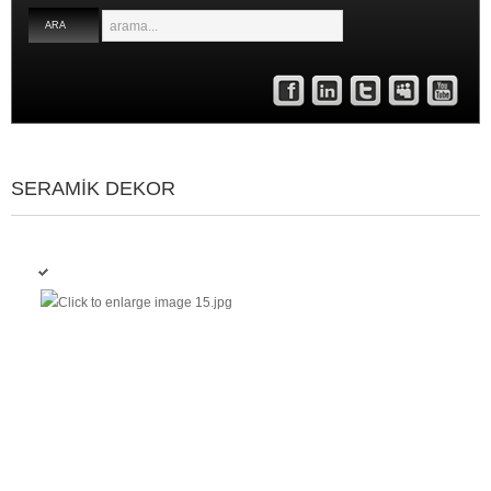
arama...
ARA
Facebook
Linked
Twitter
Myspace
Youtube
In
SERAMIK DEKOR